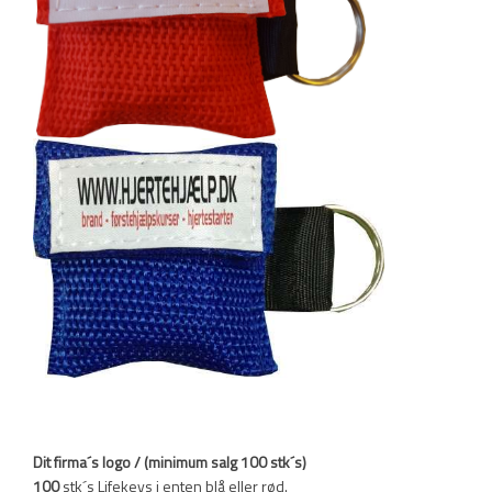
Dit firma´s logo
​ / (minimum salg 100 stk´s)
​​100
stk´s Lifekeys i enten blå eller rød.