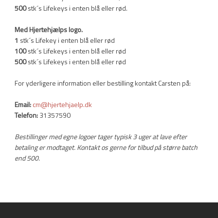
500
stk´s Lifekeys i enten blå eller rød.
Med Hjertehjælps logo.
​1
stk´s Lifekey i enten blå eller rød
100
stk´s Lifekeys i enten blå eller rød
500
stk´s Lifekeys i enten blå eller rød
​For yderligere information eller bestilling kontakt Carsten på:
Email:
cm@hjertehjaelp.dk
​Telefon:
31357590
Bestillinger med egne logoer tager typisk 3 uger at lave efter
betaling er modtaget. Kontakt os gerne for tilbud på større batch
end 500.