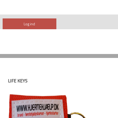
Log ind
LIFE KEYS
​