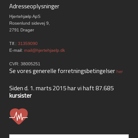
​Adresseoplysninger
​Hjertehjælp ApS​
Rosenlund sidevej 9,
2791 Dragør
Tlf.:
31359090
E-mail:
mail@hjertehjaelp.dk
CVR: 38​005251
​Se vores generelle forretningsbetingelser
her
Siden d. 1. marts 2015 har vi haft 87.685
kursister