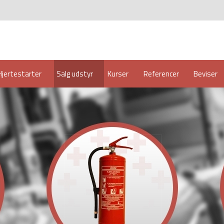
Hjertestarter
Salg udstyr
Kurser
Referencer
Beviser