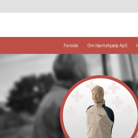
Forside
Om Hjertehjælp ApS