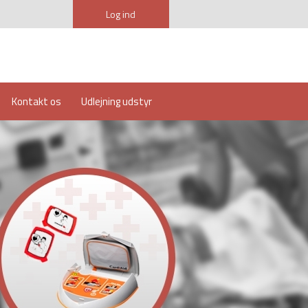
Log ind
Kontakt os
Udlejning udstyr