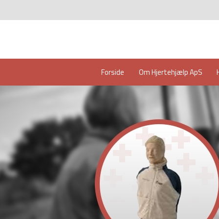
Forside
Om Hjertehjælp ApS