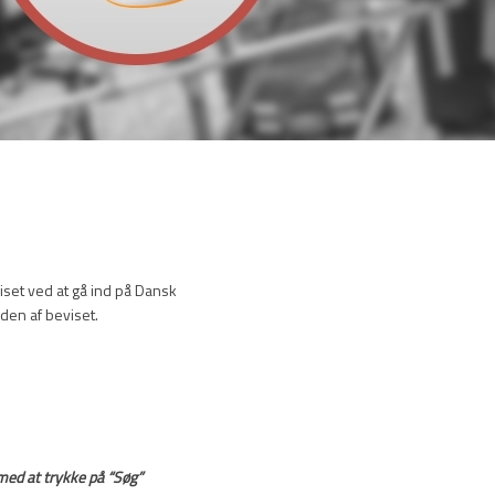
iset ved at gå ind på Dansk
den af beviset.
med at trykke på “Søg”