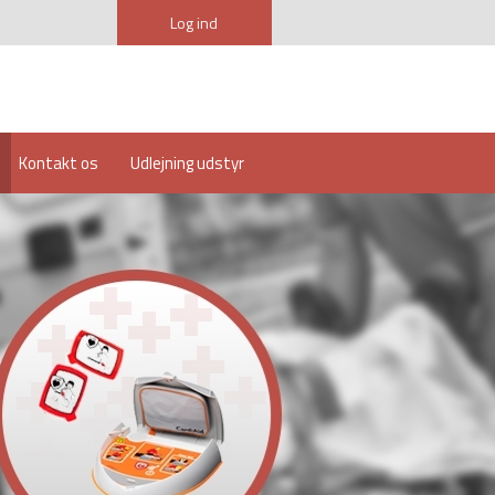
Log ind
Kontakt os
Udlejning udstyr