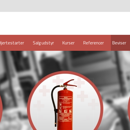
Hjertestarter
Salg udstyr
Kurser
Referencer
Beviser