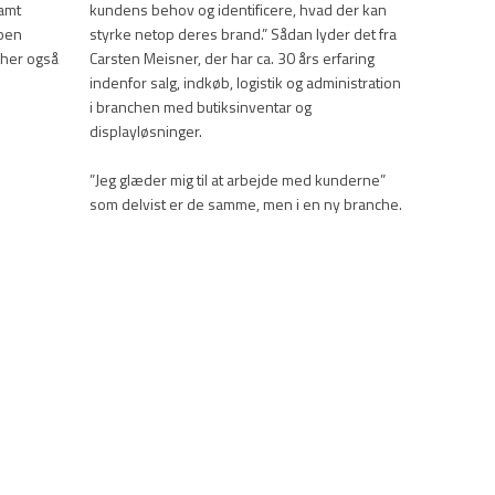
samt
kundens behov og identificere, hvad der kan
ben
styrke netop deres brand.” Sådan lyder det fra
 her også
Carsten Meisner, der har ca. 30 års erfaring
indenfor salg, indkøb, logistik og administration
i branchen med butiksinventar og
displayløsninger.
”Jeg glæder mig til at arbejde med kunderne”
som delvist er de samme, men i en ny branche.