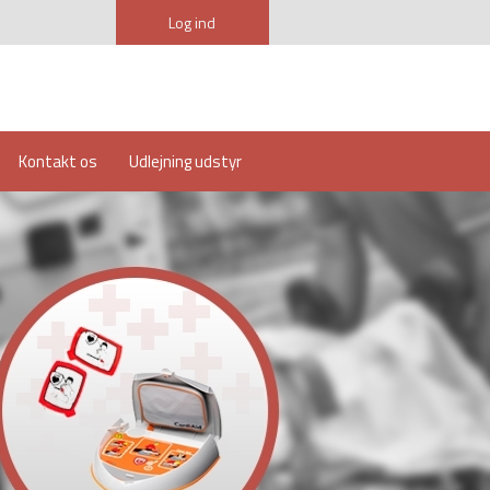
Log ind
Kontakt os
Udlejning udstyr