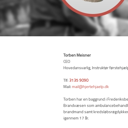
Torben Meisner
CEO
Hovedansvarlig, Instruktør førstehjæl
Tlf:
3135​ 9090
Mail:
mail@hjertehjaelp.dk
Torben har en baggrund i Frederiksb
Brandvæsen som ambulancebehandl
brandmand samt kredsløbsrøgdykke
igennem 17 år.