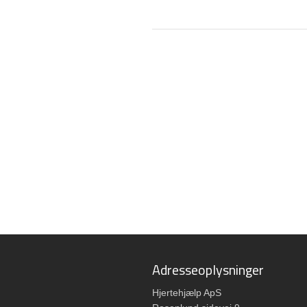
​Adresseoplysninger
​Hjertehjælp ApS​