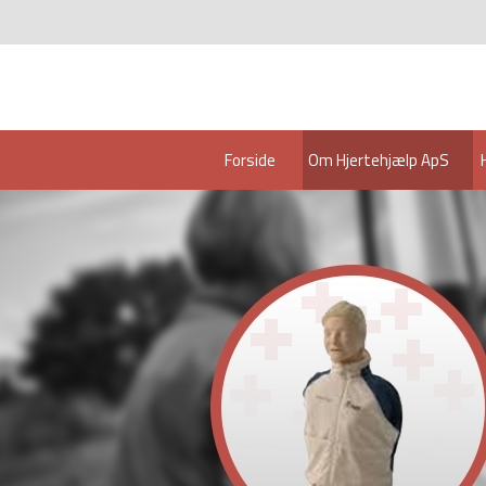
Forside
Om Hjertehjælp ApS