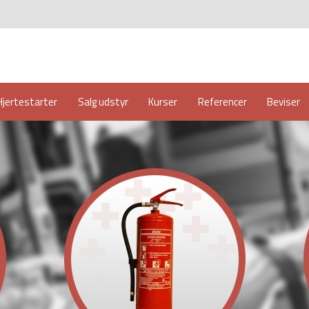
Hjertestarter
Salg udstyr
Kurser
Referencer
Beviser