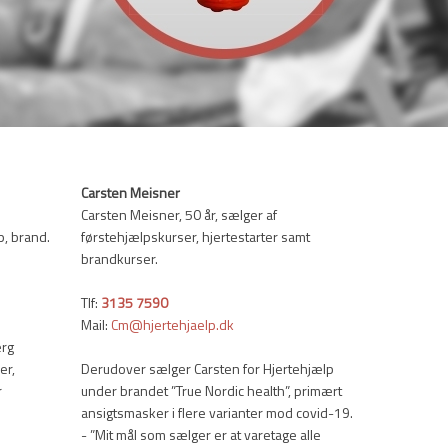
Carsten Meisner
Carsten Meisner, 50 år, sælger af
p, brand.
førstehjælpskurser, hjertestarter samt
brandkurser.
Tlf:
3135 7590
Mail:
Cm@hjertehjaelp.dk
erg
er,
Derudover sælger Carsten for Hjertehjælp
r
under brandet ”True Nordic health”, primært
ansigtsmasker i flere varianter mod covid-19.
- ”Mit mål som sælger er at varetage alle