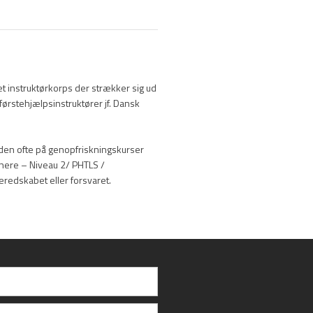
 et instruktørkorps der strækker sig ud
førstehjælpsinstruktører jf. Dansk
den ofte på genopfriskningskurser
inere – Niveau 2/ PHTLS /
edskabet eller forsvaret.​​